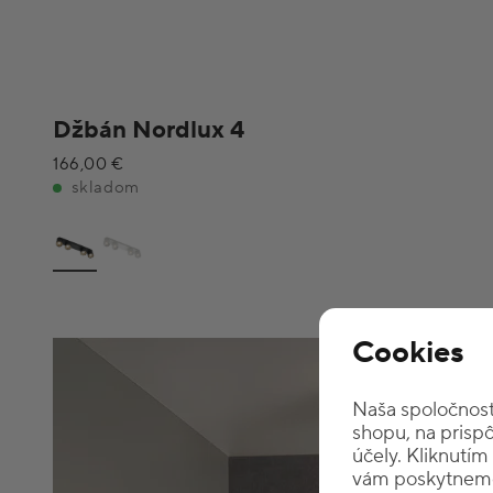
Džbán Nordlux 4
166,00 €
skladom
Cookies
Naša spoločnosť
shopu, na prisp
účely. Kliknutím
vám poskytneme 