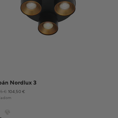
án Nordlux 3
104,50 €
95 €
ladom