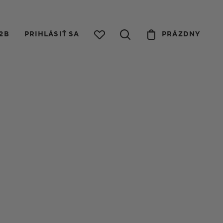
2B
PRIHLÁSIŤ SA
PRÁZDNY
Designovka
Nordlux Milford
Prozkoumat