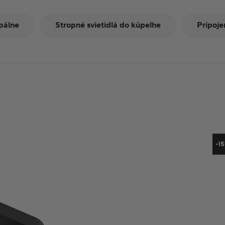
spálne
Stropné svietidlá do kúpeľne
Pripoje
-1