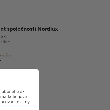
nt spoločnosti Nordlux
85 €
ladom
bľúbeného e-
a marketingové
spracovaním a my