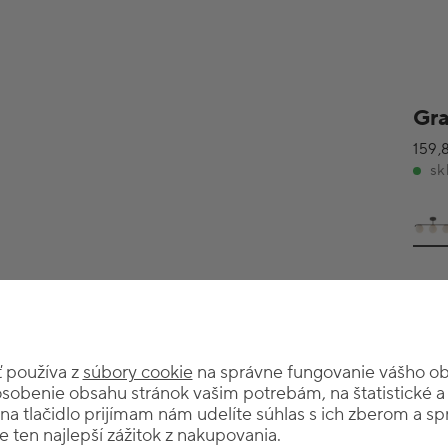
Gra
159,
sk
 používa z
súbory cookie
na správne fungovanie vášho o
ôsobenie obsahu stránok vašim potrebám, na štatistické 
 na tlačidlo prijímam nám udelíte súhlas s ich zberom a 
ten najlepší zážitok z nakupovania.