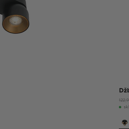
Džb
122,
sk